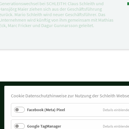
Generationswechsel bei SCHLEITH: Claus Schleith und
Hansjörg Maier ziehen sich aus der Geschäftsführung
zurück. Mario Schleith wird neuer Geschäftsführer. Das
Unternehmen wird künftig von ihm gemeinsam mit Mathias
Eck, Marc Fricker und Dagur Gunnarsson geleitet.
Cookie Datenschutzhinweise zur Nutzung der Schleith Webse
Facebook (Meta) Pixel
Details einblend
Hauptsitz
SCHLEITH GmbH Baugesellschaft
Bleiche 4
Google TagManager
Details einblend
79761 Waldshut-Tiengen