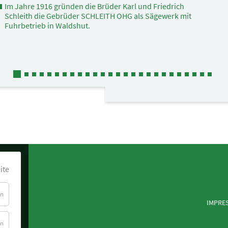
Im Jahre 1916 gründen die Brüder Karl und Friedrich
Schleith die Gebrüder SCHLEITH OHG als Sägewerk mit
Fuhrbetrieb in Waldshut.
ite
für
en
Navigation
IMPRE
Facebook
überspringen
(Meta)
Pixel
für
en