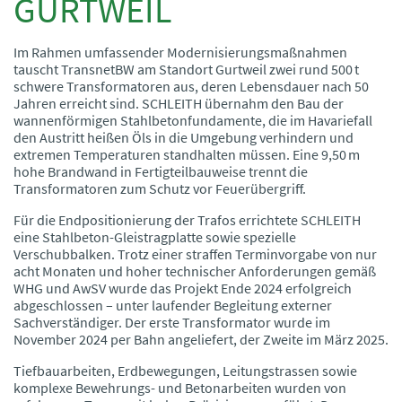
GURTWEIL
Im Rahmen umfassender Modernisierungsmaßnahmen
tauscht TransnetBW am Standort Gurtweil zwei rund 500 t
schwere Transformatoren aus, deren Lebensdauer nach 50
Jahren erreicht sind. SCHLEITH übernahm den Bau der
wannenförmigen Stahlbetonfundamente, die im Havariefall
den Austritt heißen Öls in die Umgebung verhindern und
extremen Temperaturen standhalten müssen. Eine 9,50 m
hohe Brandwand in Fertigteilbauweise trennt die
Transformatoren zum Schutz vor Feuerübergriff.
Für die Endpositionierung der Trafos errichtete SCHLEITH
eine Stahlbeton-Gleistragplatte sowie spezielle
Verschubbalken. Trotz einer straffen Terminvorgabe von nur
acht Monaten und hoher technischer Anforderungen gemäß
WHG und AwSV wurde das Projekt Ende 2024 erfolgreich
abgeschlossen – unter laufender Begleitung externer
Sachverständiger. Der erste Transformator wurde im
November 2024 per Bahn angeliefert, der Zweite im März 2025.
Tiefbauarbeiten, Erdbewegungen, Leitungstrassen sowie
komplexe Bewehrungs- und Betonarbeiten wurden von